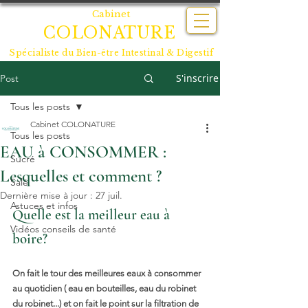
Cabinet
COLONATURE
Spécialiste du
Bien-être Intestinal & Digestif
S'inscrire
Post
Tous les posts
Cabinet COLONATURE
Tous les posts
EAU à CONSOMMER :
Sucré
Lesquelles et comment ?
Salé
Dernière mise à jour :
27 juil.
Astuces et infos
Quelle est la meilleur eau à 
Vidéos conseils de santé
boire? 
On fait le tour des meilleures eaux à consommer 
au quotidien ( eau en bouteilles, eau du robinet 
du robinet...) et on fait le point sur la filtration de 