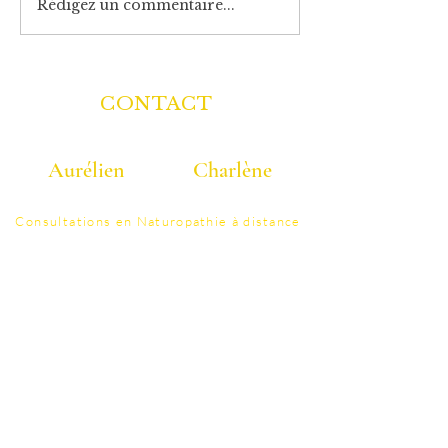
Rédigez un commentaire...
Une peau belle naturellement
CONTACT
Aurélien
Charlène
06 40 40 58 25
07 86 95 41 48
Consultations
en Naturopathie à distance
en visio-conférence
WhatsApp
..
.
contact@colonature.fr
Tarifs ​​​​​​Cabinet PONT-A-MARCQ ( Lille )
Vos thérapeutes Certifiés
Détails Séance d'Hydrothérapie du côlon
La FAQ