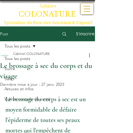
Cabinet
COLONATURE
Spécialiste du
Bien-être Intestinal & Digestif
S'inscrire
Post
Tous les posts
Cabinet COLONATURE
Tous les posts
Le brossage à sec du corps et du
Sucré
visage
Salé
Dernière mise à jour :
27 janv. 2023
Astuces et infos
Le brossage du corps à sec est un 
Vidéos conseils de santé
moyen formidable de défaire 
l'épiderme de toutes ses peaux 
mortes qui l'empêchent de 