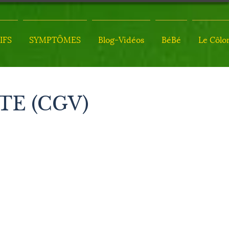
IFS
SYMPTÔMES
Blog-Vidéos
BéBé
Le Côlo
E (CGV)