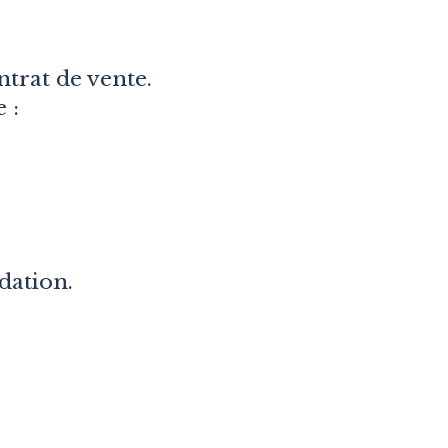
trat de vente.
 :
dation.