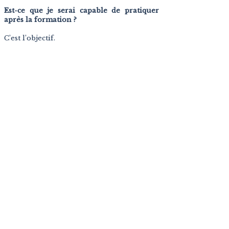
Est-ce que je serai capable de pratiquer
après la formation ?
C’est l’objectif.
La formation est orientée terrain, avec
une mise en situation réelle sur clients.
Vous ne repartez pas seulement avec des
connaissances, mais avec une expérience
concrète.
Comment se passe l’inscription ?
L’inscription se fait après un échange
préalable.
Cela permet :
de valider votre projet
de répondre à vos questions
de s’assurer que la formation correspond à
vos attentes
Le paiement est-il possible en plusieurs
fois ?