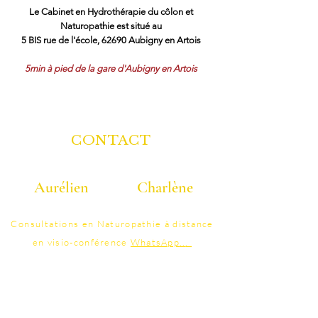
Le Cabinet en Hydrothérapie du côlon et
Naturopathie est situé au
5 BIS rue de l'école, 62690 Aubigny en Artois
5min à pied de la gare d'Aubigny en Artois
CONTACT
Aurélien
Charlène
06 40 40 58 25
07 86 95 41 48
Consultations
en Naturopathie à distance
en visio-conférence
WhatsApp
..
.
contact@colonature.fr
Tarifs ​​​​​​Cabinet PONT-A-MARCQ ( Lille )