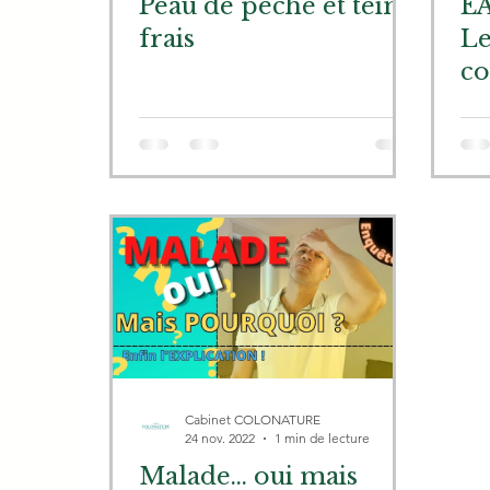
Peau de pêche et teint
E
frais
Le
c
Cabinet COLONATURE
24 nov. 2022
1 min de lecture
Malade... oui mais