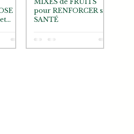
MIXÉS de FRUITS
OSE
pour RENFORCER sa
et
SANTÉ