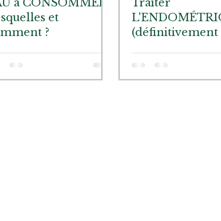
AU à CONSOMMER :
Traiter
squelles et
L'ENDOMÉTRI
omment ?
(définitivement 
naturellement)