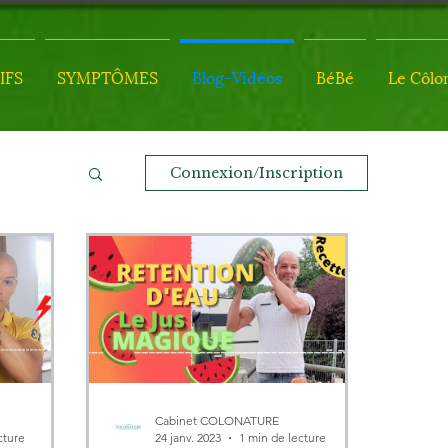
IFS
SYMPTÔMES
Blog-Vidéos
BéBé
Le Côlo
Connexion/Inscription
Cabinet COLONATURE
cture
24 janv. 2023
1 min de lecture