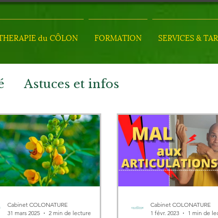
HERAPIE du CÔLON
FORMATION
SERVICES & TAR
é
Astuces et infos
Cabinet COLONATURE
Cabinet COLONATURE
31 mars 2025
2 min de lecture
1 févr. 2023
1 min de le