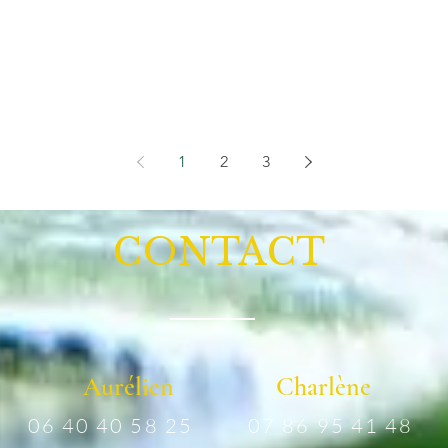
1
2
3
CONTACT
Aurélien
Charlène
06 40 40 58 25
07 86 95 41 48