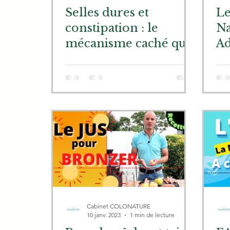
Selles dures et
Le
constipation : le
Na
mécanisme caché que
Ad
personne ne vous
Co
explique
Cabinet COLONATURE
10 janv. 2023
1 min de lecture