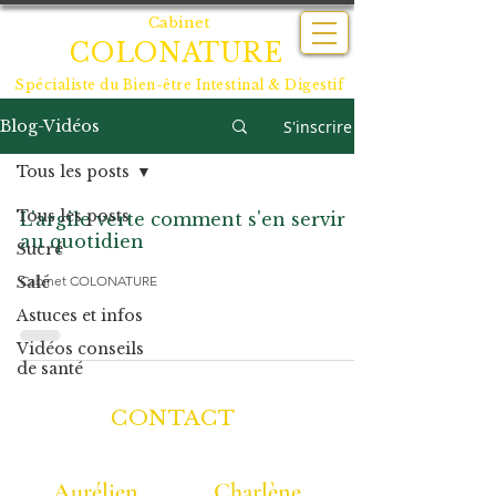
Cabinet
COLONATURE
Spécialiste du
Bien-être Intestinal & Digestif
S'inscrire
Blog-Vidéos
Tous les posts
Tous les posts
L'argile verte comment s'en servir
au quotidien
Sucré
Cabinet COLONATURE
Salé
Astuces et infos
Vidéos conseils
de santé
CONTACT
Aurélien
Charlène