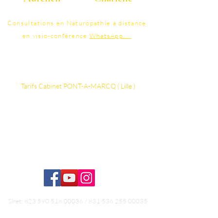
06 40 40 58 25
07 86 95 41 48
Consultations
en Naturopathie à distance
en visio-conférence
WhatsApp
..
.
contact@colonature.fr
Tarifs ​​​​​​Cabinet PONT-A-MARCQ ( Lille )
Vos thérapeutes Certifiés
Détails Séance d'Hydrothérapie du côlon
La FAQ
Formation Hydrothérapie du côlon
Siret:
823 590 518 00036
/
831 536 255 00035