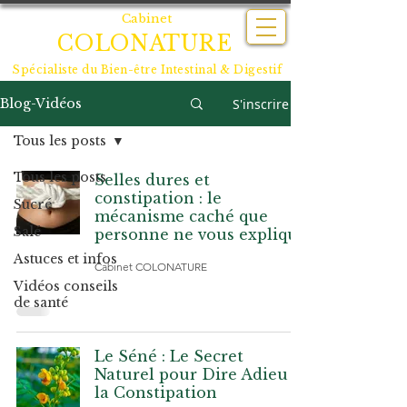
Cabinet
COLONATURE
Spécialiste du
Bien-être Intestinal & Digestif
S'inscrire
Blog-Vidéos
Tous les posts
Tous les posts
Selles dures et
constipation : le
Sucré
mécanisme caché que
Salé
personne ne vous explique
Astuces et infos
Cabinet COLONATURE
Vidéos conseils
de santé
Le Séné : Le Secret
Naturel pour Dire Adieu à
la Constipation