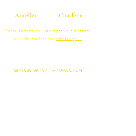
Aurélien
Charlène
06 40 40 58 25
07 86 95 41 48
Consultations
en Naturopathie à distance
en visio-conférence
WhatsApp
..
.
contact@colonature.fr
Tarifs ​​​​​​Cabinet PONT-A-MARCQ ( Lille )
Vos thérapeutes Certifiés
Détails Séance d'Hydrothérapie du côlon
La FAQ
Formation Hydrothérapie du côlon