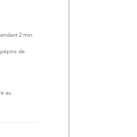
pendant 2 min.
s pépins de  
re au 