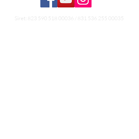
Siret: 823 590 518 00036 / 831 536 255 00035
Conditions générales de vente
Conditions générales d'utilisation
Politiques de retours
Conditions générales de vente Formation
RGPD
Mentions légales /
 générales qui ne se substituent en aucun cas à une consultat
 par les Naturopathes, non-médecins ne sont pas des déma
r ce site et les soins que vous pourriez être amenés à rec
otre suivi médical, paramédical ou autre (ostéopathique, c