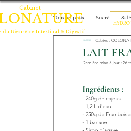
Cabinet
LONATURE
Tous les posts
Sucré
Salé
HYDROT
e du
Bien-être Intestinal & Digestif
Cabinet COLONA
LAIT FRA
Dernière mise à jour :
26 f
Ingrédients :
- 240g de cajous
- 1,2 L d'eau
- 250g de Framboise
- 1 banane
- Sirop d'agave