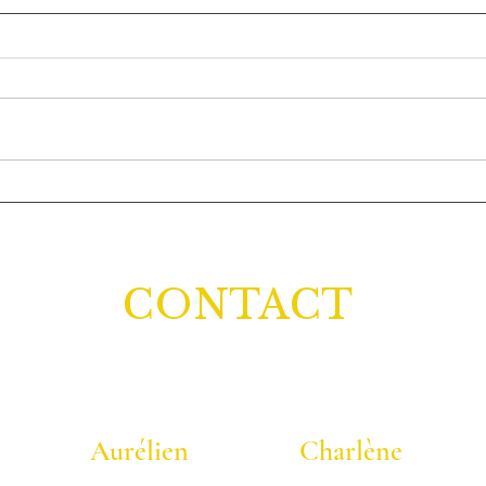
Le ve
MIXÉS de FRUITS pour
RENFORCER sa SANTÉ
CONTACT
Aurélien
Charlène