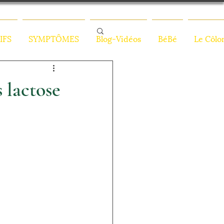
IFS
SYMPTÔMES
Blog-Vidéos
BéBé
Le Côlo
actose