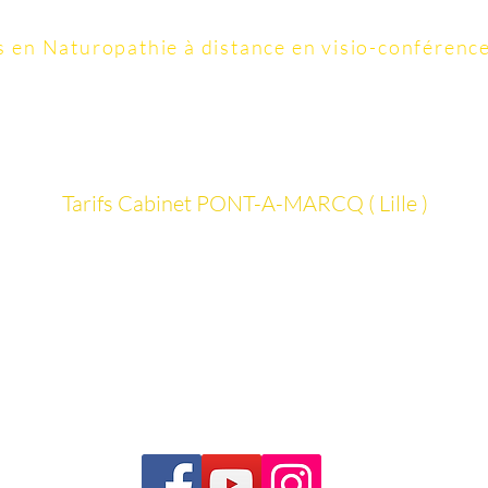
06 40 40 58 25
07 86 95 41 48
s
en Naturopathie à distance en visio-conférenc
contact@colonature.fr
Tarifs ​​​​​​Cabinet PONT-A-MARCQ ( Lille )
Vos thérapeutes Certifiés
Détails Séance d'Hydrothérapie du côlon
La FAQ
Formation Hydrothérapie du côlon