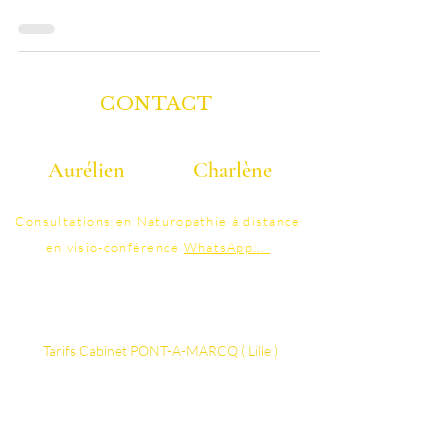
CONTACT
Aurélien
Charlène
06 40 40 58 25
07 86 95 41 48
Consultations
en Naturopathie à distance
en visio-conférence
WhatsApp
..
.
contact@colonature.fr
Tarifs ​​​​​​Cabinet PONT-A-MARCQ ( Lille )
Vos thérapeutes Certifiés
Détails Séance d'Hydrothérapie du côlon
La FAQ