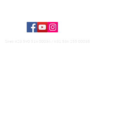
Formation Hydrothérapie du côlon
Siret:
823 590 518 00036
/
831 536 255 00035
Conditions générales de vente
Conditions générales d'utilisation
Politiques de retours
Conditions générales de vente Formation
RGPD
Mentions légales /
Ce site délivre des informations générales qui ne se
substituent en aucun cas à une consultation ou un
soin individualisé. Les méthodes de bien-être
proposées par les Naturopathes, non-médecins ne