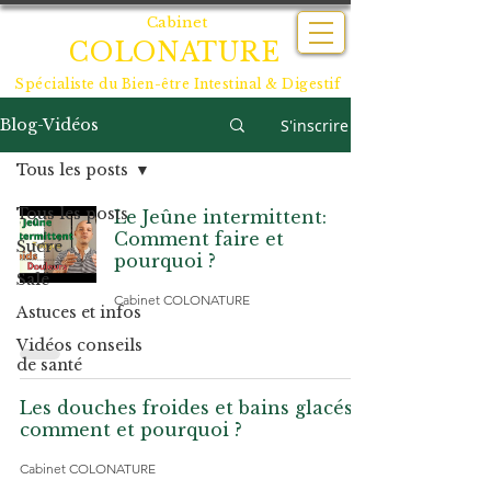
Cabinet
COLONATURE
Spécialiste du
Bien-être Intestinal & Digestif
S'inscrire
Blog-Vidéos
Tous les posts
Tous les posts
Le Jeûne intermittent:
Comment faire et
Sucré
pourquoi ?
Salé
Cabinet COLONATURE
Astuces et infos
Vidéos conseils
de santé
Les douches froides et bains glacés:
comment et pourquoi ?
Cabinet COLONATURE