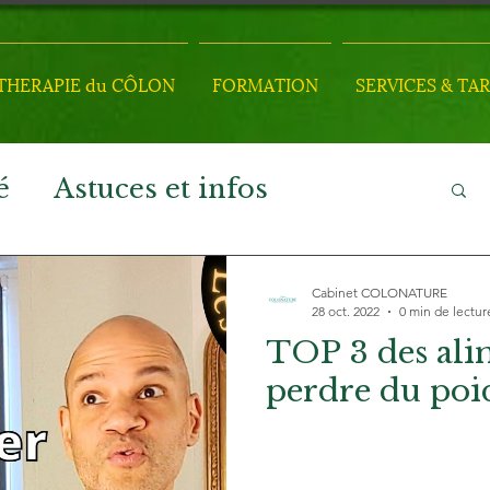
HERAPIE du CÔLON
FORMATION
SERVICES & TAR
é
Astuces et infos
Cabinet COLONATURE
28 oct. 2022
0 min de lectur
TOP 3 des alim
perdre du poi