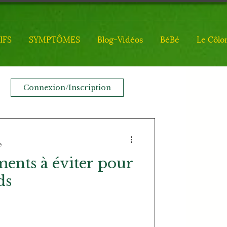
IFS
SYMPTÔMES
Blog-Vidéos
BéBé
Le Côlo
Connexion/Inscription
e
ents à éviter pour
ds