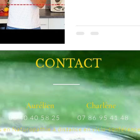
CONTACT
Aurélien
Charlène
06 40 40 58 25
07 86 95 41 48
s
en Naturopathie à distance en visio-conférenc