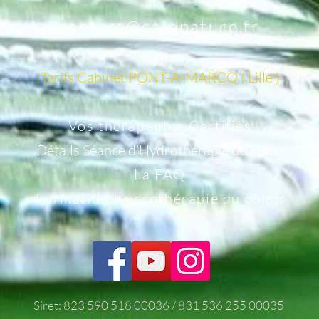
contact@colonature.fr
Tarifs ​​​​​​Cabinet PONT-A-MARCQ ( Lille )
Vos thérapeutes Certifiés
Détails Séance d'Hydrothérapie du côlon
La FAQ
Formation Hydrothérapie du côlon
Siret: 823 590 518 00036 / 831 536 255 00035