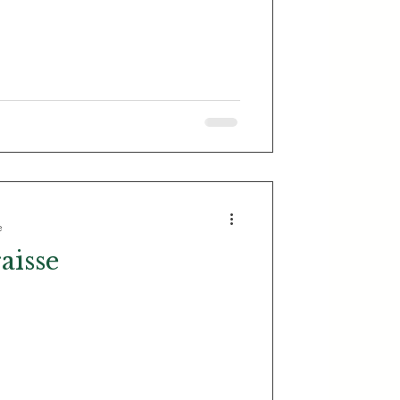
e
aisse