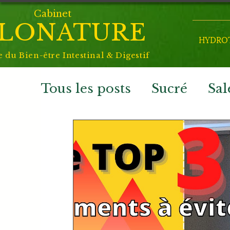
Cabinet
LONATURE
HYDROT
e du
Bien-être Intestinal & Digestif
Tous les posts
Sucré
Sal
Vidéos conseils de santé