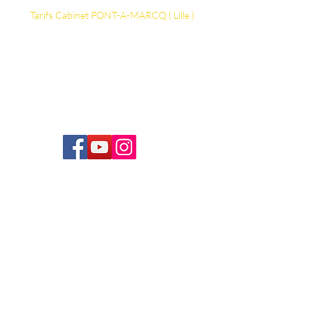
Tarifs ​​​​​​Cabinet PONT-A-MARCQ ( Lille )
Vos thérapeutes Certifiés
Détails Séance d'Hydrothérapie du côlon
La FAQ
Formation Hydrothérapie du côlon
Siret:
823 590 518 00036
/
831 536 255 00035
Conditions générales de vente
Conditions générales d'utilisation
Politiques de retours
Conditions générales de vente Formation