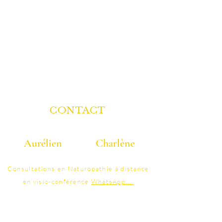
CONTACT
Aurélien
Charlène
06 40 40 58 25
07 86 95 41 48
Consultations
en Naturopathie à distance
en visio-conférence
WhatsApp
..
.
contact@colonature.fr