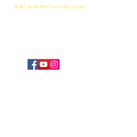
Tarifs ​​​​​​Cabinet PONT-A-MARCQ ( Lille )
Vos thérapeutes Certifiés
Détails Séance d'Hydrothérapie du côlon
La FAQ
Formation Hydrothérapie du côlon
Siret:
823 590 518 00036
/
831 536 255 00035
Conditions générales de vente
Conditions générales d'utilisation
Politiques de retours
Conditions générales de vente Formation