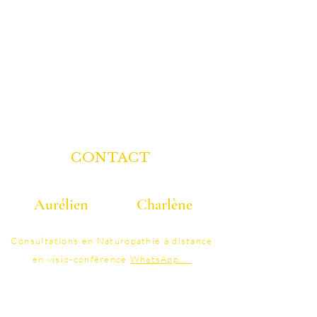
CONTACT
Aurélien
Charlène
06 40 40 58 25
07 86 95 41 48
Consultations
en Naturopathie à distance
en visio-conférence
WhatsApp
..
.
contact@colonature.fr