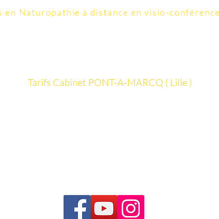
s
en Naturopathie à distance en visio-conférenc
contact@colonature.fr
Tarifs ​​​​​​Cabinet PONT-A-MARCQ ( Lille )
Vos thérapeutes Certifiés
Détails Séance d'Hydrothérapie du côlon
La FAQ
Formation Hydrothérapie du côlon