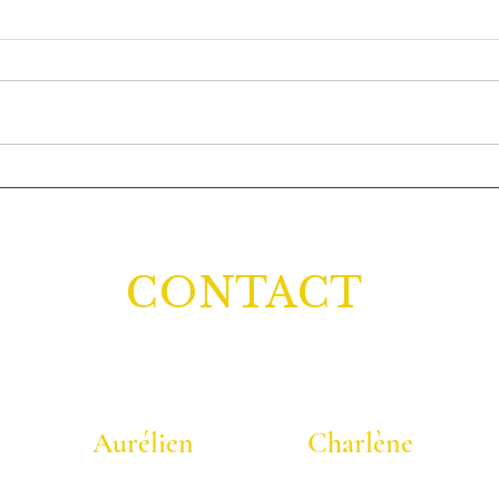
TOMATES FARCIES A LA
PAIN
CREME DE CHORIZO crues
glute
CONTACT
Aurélien
Charlène
06 40 40 58 25
07 86 95 41 48