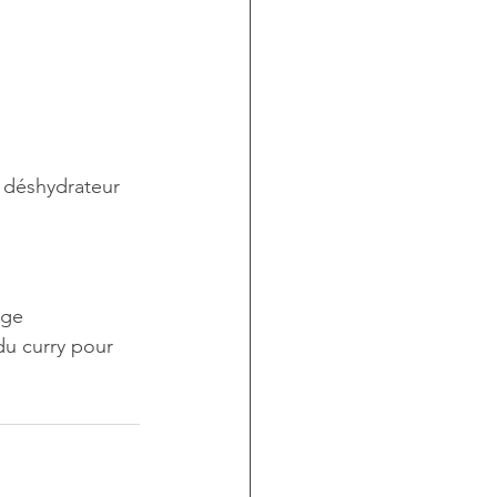
 déshydrateur 
nge 
u curry pour 