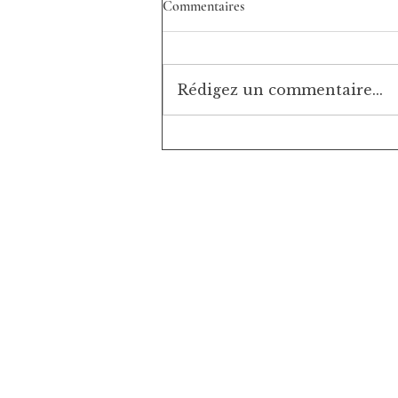
Commentaires
Rédigez un commentaire...
AMANDES ET NOIX DE
CAJOU TOASTEES crues