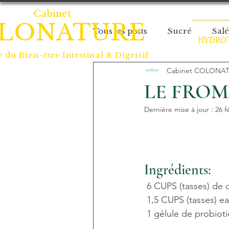
Cabinet
LONATURE
Tous les posts
Sucré
Salé
HYDROT
e du
Bien-être Intestinal & Digestif
Cabinet COLONA
LE FROM
Dernière mise à jour :
26 f
Ingrédients:
 ‎6 CUPS (tasses) de 
 ‎1,5 CUPS (tasses) 
 ‎1 gélule de probiot