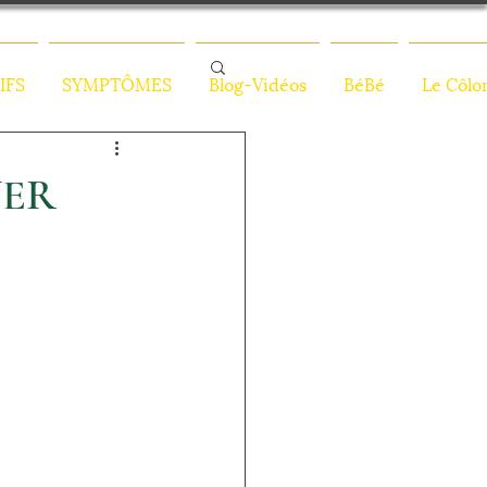
IFS
SYMPTÔMES
Blog-Vidéos
BéBé
Le Côlo
NER