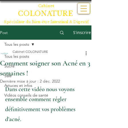
Cabinet
COLONATURE
Spécialiste du
Bien-être Intestinal & Digestif
S'inscrire
Post
Tous les posts
Cabinet COLONATURE
Tous les posts
Comment soigner son Acné en 3
Sucré
semaines !
Salé
Dernière mise à jour :
2 déc. 2022
Astuces et infos
Dans cette vidéo nous voyons 
Vidéos conseils de santé
ensemble comment régler 
définitivement vos problèmes 
d'acné.