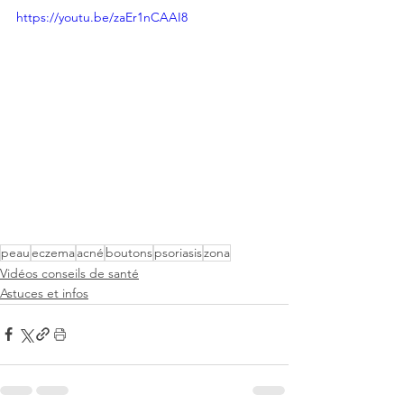
https://youtu.be/zaEr1nCAAI8
peau
eczema
acné
boutons
psoriasis
zona
Vidéos conseils de santé
Astuces et infos