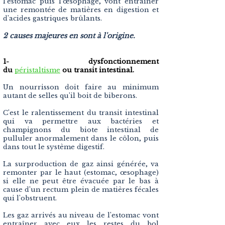
l'estomac puis l’œsophage, vont entraîner
une remontée de matières en digestion et
d'acides gastriques brûlants.
2 causes majeures en sont à l'origine.
1- dysfonctionnement
du
péristaltisme
ou
transit intestinal.
Un nourrisson doit faire au minimum
autant de selles qu'il boit de biberons.
C'est le ralentissement du transit intestinal
qui va permettre aux bactéries et
champignons du biote intestinal de
pulluler anormalement dans le côlon, puis
dans tout le système digestif.
La surproduction de gaz ainsi générée, va
remonter par le haut (estomac, œsophage)
si elle ne peut être évacuée par le bas à
cause d'un rectum plein de matières fécales
qui l'obstruent.
Les gaz arrivés au niveau de l'estomac vont
entraîner avec eux les restes du bol