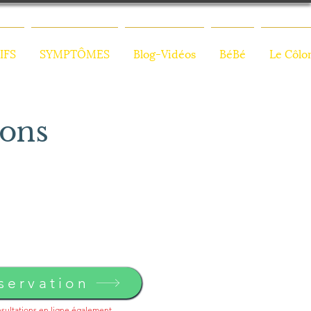
IFS
SYMPTÔMES
Blog-Vidéos
BéBé
Le Côlo
sons
servation
sultations en ligne également