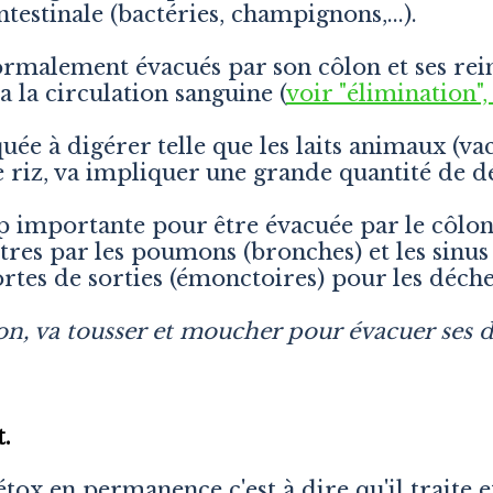
ntestinale (bactéries, champignons,...).
rmalement évacués par son côlon et ses reins
a la circulation sanguine (
voir "élimination", i
e à digérer telle que les laits animaux (vach
 riz, va impliquer une grande quantité de d
rop importante pour être évacuée par le côlon
tres par les poumons (bronches) et les sinus
tes de sorties (émonctoires) pour les déche
son, va tousser et moucher pour évacuer ses 
t.
tox en permanence c'est à dire qu'il traite