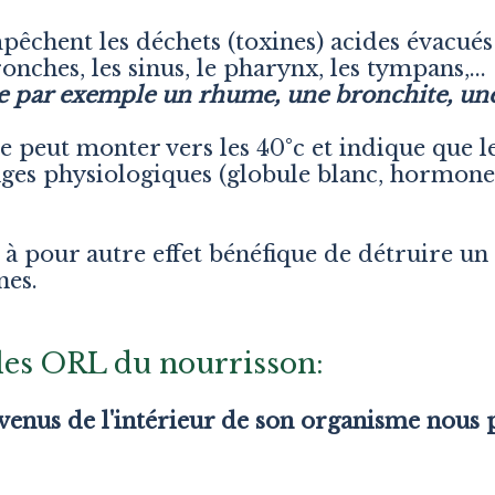
chent les déchets (toxines) acides évacués
onches, les sinus, le pharynx, les tympans,..
e par exemple un rhume, une bronchite, une 
 peut monter vers les 40°c et indique que l
nges physiologiques (globule blanc, hormones, 
 à pour autre effet bénéfique de détruire u
nes.
bles ORL du nourrisson:
s venus de l'intérieur de son organisme nous