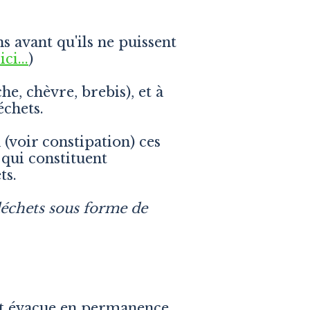
 avant qu'ils ne puissent
ci...
)
e, chèvre, brebis), et à
échets.
 (voir constipation) ces
 qui constituent
ts.
déchets sous forme de
 et évacue en permanence