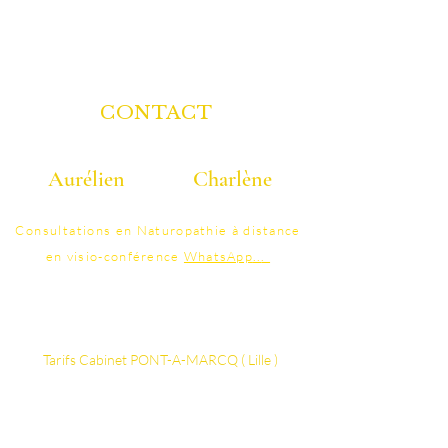
CONTACT
Aurélien
Charlène
06 40 40 58 25
07 86 95 41 48
Consultations
en Naturopathie à distance
en visio-conférence
WhatsApp
..
.
contact@colonature.fr
Tarifs ​​​​​​Cabinet PONT-A-MARCQ ( Lille )
Vos thérapeutes Certifiés
Détails Séance d'Hydrothérapie du côlon