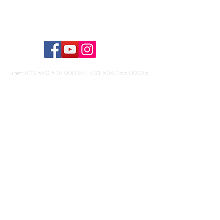
La FAQ
Formation Hydrothérapie du côlon
Siret:
823 590 518 00036
/
831 536 255 00035
Conditions générales de vente
Conditions générales d'utilisation
Politiques de retours
Conditions générales de vente Formation
RGPD
Mentions légales /
Ce site délivre des informations générales qui ne se
substituent en aucun cas à une consultation ou un
soin individualisé. Les méthodes de bien-être
proposées par les Naturopathes, non-médecins ne