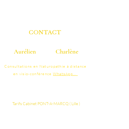
CONTACT
Aurélien
Charlène
06 40 40 58 25
07 86 95 41 48
Consultations
en Naturopathie à distance
en visio-conférence
WhatsApp
..
.
contact@colonature.fr
Tarifs ​​​​​​Cabinet PONT-A-MARCQ ( Lille )
Vos thérapeutes Certifiés
Détails Séance d'Hydrothérapie du côlon