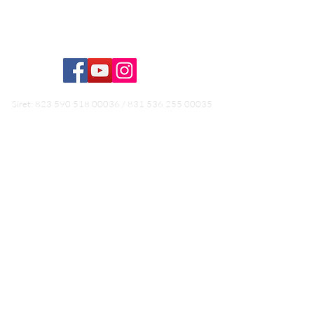
La FAQ
Formation Hydrothérapie du côlon
Siret:
823 590 518 00036
/
831 536 255 00035
Conditions générales de vente
Conditions générales d'utilisation
Politiques de retours
Conditions générales de vente Formation
RGPD
Mentions légales /
Ce site délivre des informations générales qui ne se
substituent en aucun cas à une consultation ou un
soin individualisé. Les méthodes de bien-être
proposées par les Naturopathes, non-médecins ne