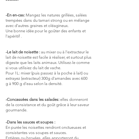
-En en-cas:
 Mangez les natures grillées, salées 
trempées dans du tamari strong ou en mélange 
avec d'autres graines et oléagineux.
Une bonne idée pour le goûter des enfants et 
l'apéritif .
-Le lait de noisette :
 au mixer ou à l'extracteur le 
lait de noisette est facile à réaliser, et surtout plus 
digeste que les laits animaux. Utilisez-le comme 
si vous utilisiez du lait de vache.
Pour 1L: mixer (puis passez à la poche à lait) ou 
extrayez (extracteur) 300g d'amandes avec 600 
g à 900 g d'eau selon la densité.
-Concassées dans les salades:
 elles donneront 
de la consistance et du goût grâce à leur saveur 
gourmande.
-Dans les sauces et soupes : 
En purée les noisettes rendront onctueuses et 
consistantes vos soupes et sauces.
Entières ou broyées, elles apporteront du 