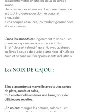
assaisonnements en une ou deux cuillères à 
soupe.
Dans les sauces et soupes : La purée d'amande 
est tout indiquée pour donner corps et 
onctuosité 
à vos soupes et sauces, les rendant gourmandes 
et savoureuses.
-Dans les smoothies :
 légèrement mixées ou en 
purée, incorporez-les à vos mix de fruits.
Effet "dessert velouté" garanti, avec quelques 
cuillères à soupe de purée d'amandes, d'huile de 
coco et ce sans oeuf ni épaississants industriels.
Les NOIX DE CAJOU
 : 
Elles s'accordent à merveille avec toutes sortes 
de plats, sucrés et salés, 
tout en étant elles-mêmes une base, pour de 
délicieuses recettes.
-En en-cas:
 mangez les natures, salées ou en 