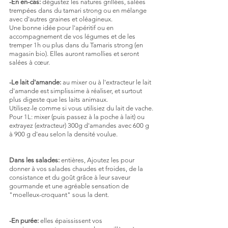
-En en-cas: 
dégustez les natures grillées, salées 
trempées dans du tamari strong ou en mélange 
avec d'autres graines et oléagineux.
Une bonne idée pour l'apéritif ou en 
accompagnement de vos légumes et de les 
tremper 1h ou plus dans du Tamaris strong (en 
magasin bio). Elles auront ramollies et seront 
salées à cœur.
-Le lait d'amande: 
au mixer ou à l'extracteur le lait 
d'amande est simplissime à réaliser, et surtout 
plus digeste que les laits animaux. 
Utilisez-le comme si vous utilisiez du lait de vache.
Pour 1L: mixer (puis passez à la poche à lait) ou 
extrayez (extracteur) 300g d'amandes avec 600 g 
à 900 g d'eau selon la densité voulue.
Dans les salades:
 entières, Ajoutez les pour 
donner à vos salades chaudes et froides, de la 
consistance et du goût grâce à leur saveur 
gourmande et une agréable sensation de 
"moelleux-croquant" sous la dent.
-En purée:
 elles épaississent vos 