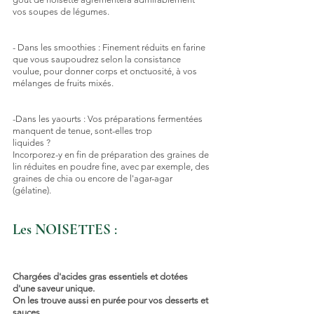
vos soupes de légumes.
- Dans les smoothies : Finement réduits en farine 
que vous saupoudrez selon la consistance 
voulue, pour donner corps et onctuosité, à vos 
mélanges de fruits mixés.
-Dans les yaourts : Vos préparations fermentées 
manquent de tenue, sont-elles trop 
liquides ?
Incorporez-y en fin de préparation des graines de 
lin réduites en poudre fine, avec par exemple, des 
graines de chia ou encore de l'agar-agar 
(gélatine).
Les NOISETTES 
: 
Chargées d'acides gras essentiels et dotées 
d'une saveur unique.
On les trouve aussi en purée pour vos desserts et 
sauces.