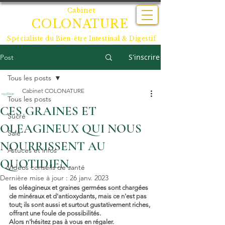
Cabinet
COLONATURE
Spécialiste du
Bien-être Intestinal & Digestif
S'inscrire
Post
Tous les posts
Cabinet COLONATURE
Tous les posts
CES GRAINES ET
Sucré
OLEAGINEUX QUI NOUS
Salé
NOURRISSENT AU
Astuces et infos
QUOTIDIEN.
Vidéos conseils de santé
Dernière mise à jour :
26 janv. 2023
les oléagineux et graines germées sont chargées 
de minéraux et d'antioxydants, mais ce n'est pas 
tout; ils sont aussi et surtout gustativement riches, 
offrant une foule de possibilités.
Alors n'hésitez pas à vous en régaler.