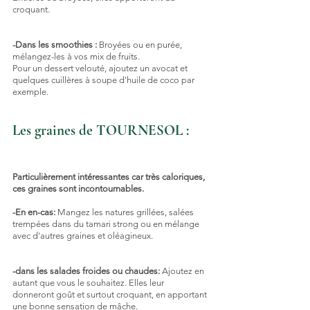
croquant.
-Dans les smoothies :
 Broyées ou en purée, 
mélangez-les à vos mix de fruits.
Pour un dessert velouté, ajoutez un avocat et 
quelques cuillères à soupe d'huile de coco par 
exemple.
Les graines de TOURNESOL :
Particulièrement intéressantes car très caloriques, 
ces graines sont incontournables.
-En en-cas:
 Mangez les natures grillées, salées 
trempées dans du tamari strong ou en mélange 
avec d'autres graines et oléagineux.
-dans les salades froides ou chaudes:
 Ajoutez en 
autant que vous le souhaitez. Elles leur 
donneront goût et surtout croquant, en apportant 
une bonne sensation de mâche.