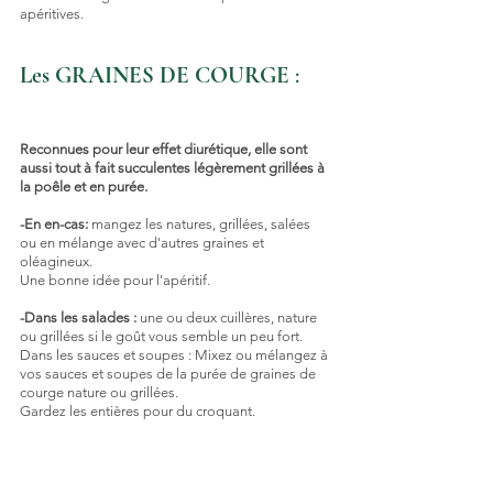
apéritives.
Les GRAINES DE COURGE
 : 
Reconnues pour leur effet diurétique, elle sont 
aussi tout à fait succulentes légèrement grillées à 
la poêle et en purée.
-En en-cas:
 mangez les natures, grillées, salées 
ou en mélange avec d'autres graines et 
oléagineux.
Une bonne idée pour l'apéritif.
-Dans les salades :
 une ou deux cuillères, nature 
ou grillées si le goût vous semble un peu fort.
Dans les sauces et soupes : Mixez ou mélangez à 
vos sauces et soupes de la purée de graines de
courge nature ou grillées.
Gardez les entières pour du croquant.
Les PISTACHES
 : 