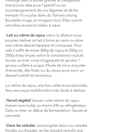
mélange avec d'autres graines et oléagineux.
Une bonne idée pour l'apéritif ou en 
accompagnement de vos légumes et de les 
tremper 1h ou plus dans du Tamaris strong 
(bouteille rouge, en magasin bio). Elles auront 
ramollies et seront salées à cœur.
-Lait ou crème de cajou:
 selon la dilution vous 
pourrez réaliser un lait à boire au verre ou alors 
une crème dessert épaisse et onctueuse. Pour 
cela il suffit de mixer 300g de cajou et 250g ou 
350g d'eau (voyez selon la consistance voulue). 
Sucrez au miel, sirop d'agave,etc et ajoutez 1 
grosse cuillère à soupe d'huile de coco et purée 
d'amande, des fruits ou du cacao pour avoir un 
dessert nutritif et savoureux.
La crème de cajou, une fois salée et assaisonnée, 
fera une sauce multifonction très facile à réaliser.
-Yaourt végétal:
 laissez votre crème de cajou 
(nature sans huile), au moins 24h au réfrigérateur. 
Cela va créer un début de fermentation. Sucrez et 
savourez.
-Dans les salades:
 une poignée dans vos salades 
froides ou chaudes, en les laissant ramollir une 