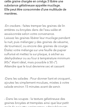
cette graine chargée en oméga 3 libère une 
substance gélatineuse appelée mucilage. 
Elle peut être consommée d'une multitude de 
manières.
-En crackers : faites tremper les graines de lin 
entières ou broyées dans de l'eau salée et 
assaisonnée selon votre convenance. 
Laissez les graines libérer leur mucilage pendant 
la nuit, puis mélangez y des graines de sésame, 
de tournesol, ou encore des graines de courge.
Étalez votre mélange sur une feuille de papier 
sulfurisé et mettez la sur plaque, à sécher au 
déshydrateur ou au four à température minimum 
(45c° étant idéal, mais possible à 50 c°).
Attendre que le tout devienne sec et cassant
-Dans les salades : Pour donner liant et croquant , 
ajoutez les simplement moulues, mixées à votre 
salade environ 15 minutes avant de servir.
- Dans les soupes : la texture gélatineuse des 
graines broyées et trempées ainsi que leur petit 
goût de noisette agrémentera admirablement 