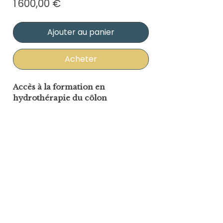
Prix
1 600,00 €
Ajouter au panier
Acheter
Accès à la formation en 
hydrothérapie du côlon
Ce paiement permet de valider 
votre inscription à la formation, 
suite à notre échange préalable.
La formation comprend :
• L’accès à la partie théorique en 
ligne (vidéos)
• La pratique en cabinet 
professionnel sur rendez-vous