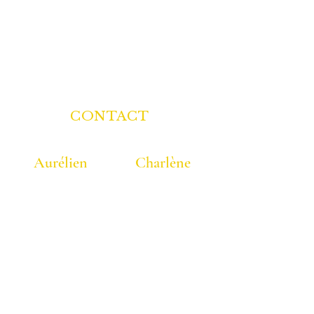
CONTACT
Aurélien
Charlène
06 40 40 58 25
07 86 95 41 48
Consultations
en Naturopathie à distance
en visio-conférence
WhatsApp
..
.
contact@colonature.fr
Tarifs ​​​​​​Cabinet PONT-A-MARCQ ( Lille )